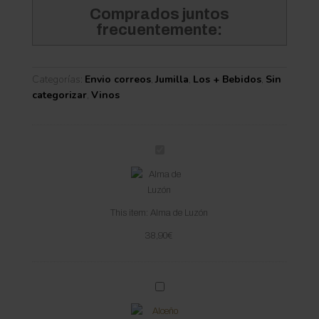
Comprados juntos
frecuentemente:
Categorías:
Envio correos
,
Jumilla
,
Los + Bebidos
,
Sin
categorizar
,
Vinos
A
l
m
a
This item:
Alma de Luzón
d
e
38,90
€
L
u
z
A
ó
l
n