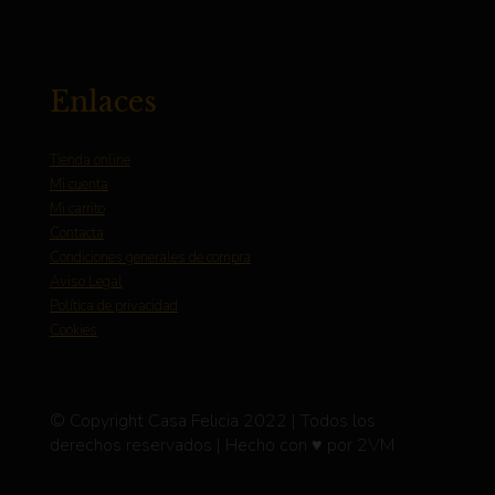
Enlaces
Tienda online
Mi cuenta
Mi carrito
Contacta
Condiciones generales de compra
Aviso Legal
Política de privacidad
Cookies
© Copyright Casa Felicia 2022 | Todos los
derechos reservados | Hecho con ♥ por 2VM