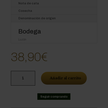
Nota de cata
Cosecha
Denominación de origen
Bodega
Luzón
38,90
€
Alma
Añadir al carrito
de
Luzón
cantidad
Seguir comprando