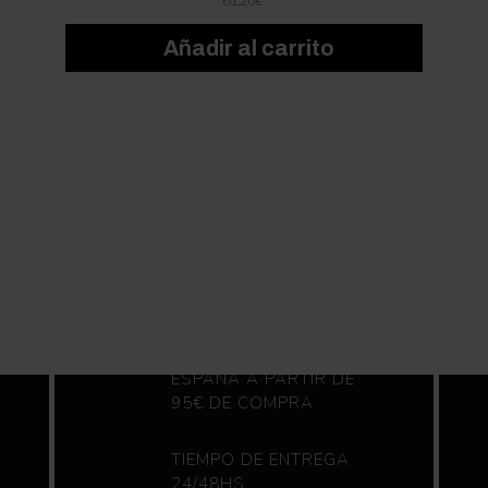
61,20
€
Añadir al carrito
ENVIO GRATIS A
ESPAÑA A PARTIR DE
95€ DE COMPRA
TIEMPO DE ENTREGA
24/48HS