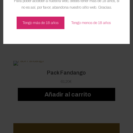
Para poder acceder a nuestra web, debes tener más de 18 años, si
PACKAGING MUY
no es así, por favor, abandona nuestro sitio web. Gracias.
SEGURO
Tengo más de 18 años
Tengo menos de 18 años
carousel title
from 5 reviews
Pack Fandango
61,20
€
Añadir al carrito