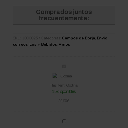
Comprados juntos
frecuentemente:
SKU:
1000025
Categorías:
Campos de Borja
,
Envio
correos
,
Los + Bebidos
,
Vinos
G
o
d
This item:
Godina
i
15 disponibles
n
a
20,90
€
T