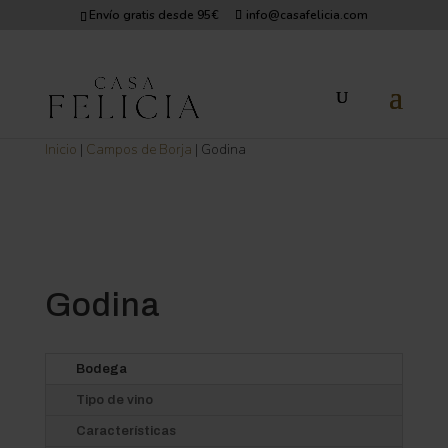
Envío gratis desde 95€
info@casafelicia.com
Inicio
|
Campos de Borja
| Godina
Godina
Bodega
Tipo de vino
Características