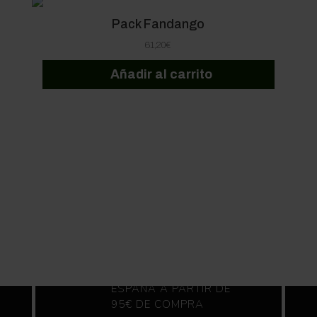
Pack Fandango
61,20
€
Añadir al carrito
ENVIO GRATIS A
ESPAÑA A PARTIR DE
95€ DE COMPRA