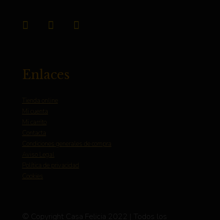
Enlaces
Tienda online
Mi cuenta
Mi carrito
Contacta
Condiciones generales de compra
Aviso Legal
Política de privacidad
Cookies
© Copyright Casa Felicia 2022 | Todos los