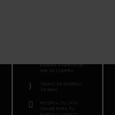

ENVIO GRATIS A
ESPAÑA A PARTIR DE
95€ DE COMPRA
}
TIEMPO DE ENTREGA
24/48HS

RESERVA TU CATA
ONLINE PARA TU
PAREJA O AMIGOS