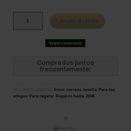
Pack
Añadir al carrito
Tokyo
Minami
II
cantidad
Seguir comprando
Comprados juntos
frecuentemente:
SKU:
N/D
Categorías:
Envio correos
,
Jumilla
,
Para los
amigos
,
Para regalar
,
Regalos hasta 200€
P
a