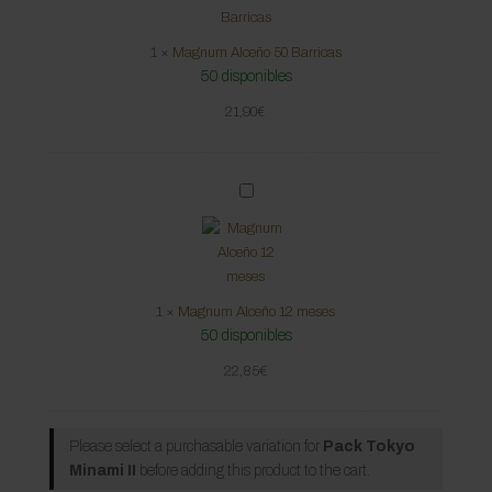
n
e
u
s
1
×
Magnum Alceño 50 Barricas
m
e
50 disponibles
A
s
l
21,90
€
c
e
ñ
M
o
a
5
g
0
n
B
u
a
1
×
Magnum Alceño 12 meses
m
r
50 disponibles
A
r
l
i
22,85
€
c
c
e
a
ñ
s
Please select a purchasable variation for
Pack Tokyo
o
Minami II
before adding this product to the cart.
1