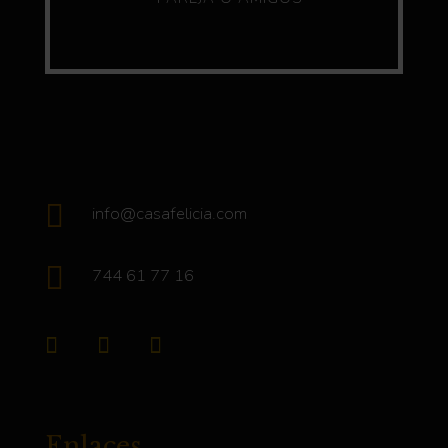

info@casafelicia.com

744 61 77 16
Enlaces